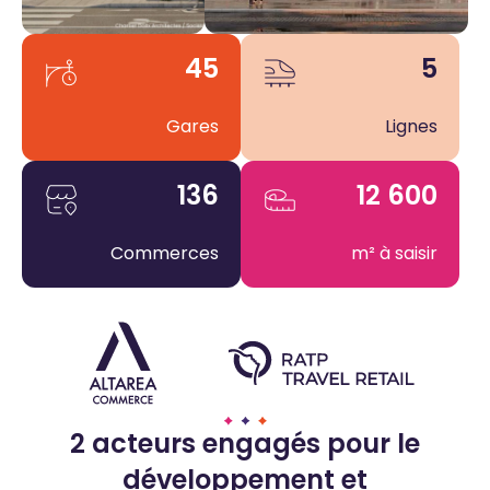
45
5
Gares
Lignes
136
12 600
Commerces
m² à saisir
2 acteurs engagés pour le
développement et