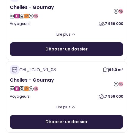
Chelles - Gournay
Voyageurs
7 956 000
Loisirs
Restauration assise
Lire plus
Déposer un dossier
CHL_LCLO_N0_03
69,0 m
2
Chelles - Gournay
Voyageurs
7 956 000
Alimentaire
Santé
Hygiène Beauté
Vente à emporter
Lire plus
Equipement de la personne
Services
Loisirs
Cadeaux
Déposer un dossier