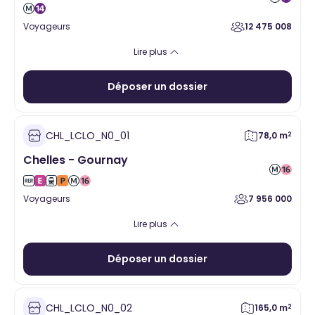
Voyageurs
12 475 008
Alimentaire
Santé
Hygiène Beauté
Vente à emporter
Lire plus
Equipement de la personne
Services
Loisirs
Cadeaux
Déposer un dossier
CHL_LCLO_N0_01
78,0 m
2
Chelles - Gournay
Voyageurs
7 956 000
Alimentaire
Santé
Hygiène Beauté
Vente à emporter
Lire plus
Equipement de la personne
Services
Loisirs
Cadeaux
Déposer un dossier
CHL_LCLO_N0_02
165,0 m
2