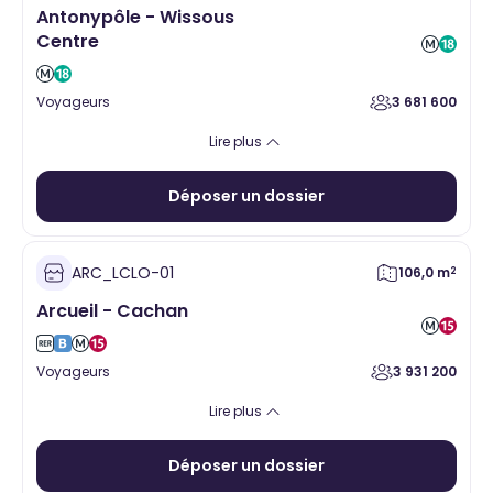
Antonypôle - Wissous
Centre
Voyageurs
3 681 600
Loisirs
Restauration assise
Lire plus
Déposer un dossier
ARC_LCLO-01
106,0 m
2
Arcueil - Cachan
Voyageurs
3 931 200
Alimentaire
Santé
Hygiène Beauté
Vente à emporter
Lire plus
Equipement de la personne
Services
Loisirs
Cadeaux
Déposer un dossier