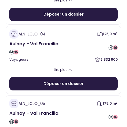
Lire plus
Lignes
Equipement de la personne
Services
Loisirs
Cadeaux
Déposer un dossier
Gare
ALN_LCLO_04
125,0 m
2
Aulnay - Val Francilia
Valider
Voyageurs
6 832 800
Alimentaire
Santé
Hygiène Beauté
Vente à emporter
Lire plus
Equipement de la personne
Services
Loisirs
Cadeaux
Déposer un dossier
ALN_LCLO_05
178,0 m
2
Aulnay - Val Francilia