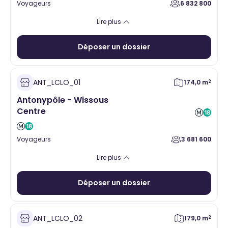
Voyageurs
6 832 800
Alimentaire
Santé
Hygiène Beauté
Vente à emporter
Lire plus
Equipement de la personne
Services
Loisirs
Cadeaux
Déposer un dossier
ANT_LCLO_01
174,0 m
2
Antonypôle - Wissous
Centre
Voyageurs
3 681 600
Alimentaire
Santé
Hygiène Beauté
Vente à emporter
Lire plus
Equipement de la personne
Services
Loisirs
Cadeaux
Déposer un dossier
ANT_LCLO_02
179,0 m
2