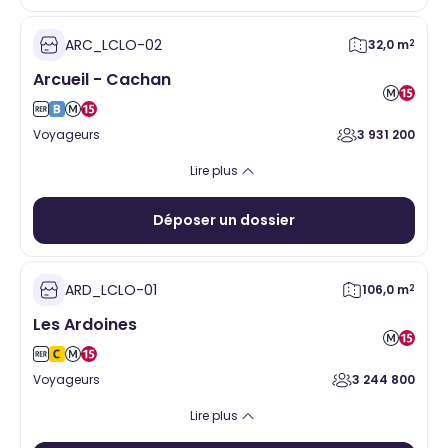
ARC_LCLO-02
32,0 m
2
Arcueil - Cachan
Voyageurs
3 931 200
Alimentaire
Santé
Hygiène Beauté
Vente à emporter
Lire plus
Equipement de la personne
Services
Loisirs
Cadeaux
Déposer un dossier
ARD_LCLO-01
106,0 m
2
Les Ardoines
Voyageurs
3 244 800
Alimentaire
Santé
Hygiène Beauté
Vente à emporter
Lire plus
Equipement de la personne
Services
Loisirs
Cadeaux