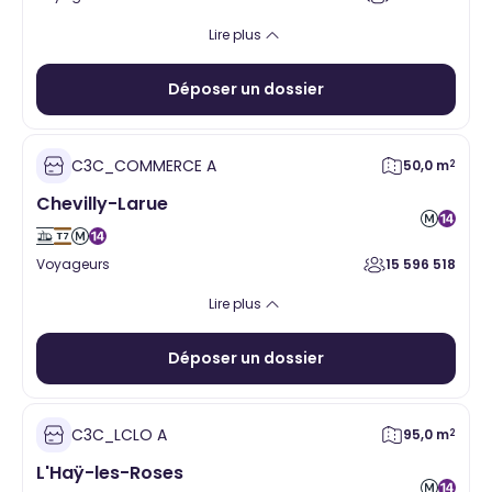
Alimentaire
Santé
Hygiène Beauté
Vente à emporter
Lire plus
Equipement de la personne
Services
Loisirs
Cadeaux
Déposer un dossier
C3C_COMMERCE A
50,0 m
2
Chevilly-Larue
Voyageurs
15 596 518
Alimentaire
Santé
Hygiène Beauté
Vente à emporter
Lire plus
Equipement de la personne
Services
Loisirs
Cadeaux
Déposer un dossier
C3C_LCLO A
95,0 m
2
L'Haÿ-les-Roses