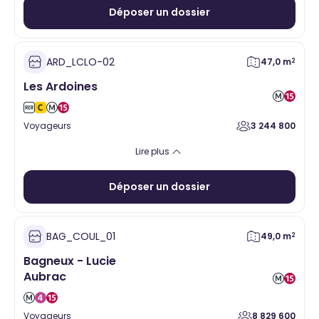
Déposer un dossier
ARD_LCLO-02
47,0 m
2
Les Ardoines
Voyageurs
3 244 800
Alimentaire
Santé
Hygiène Beauté
Vente à emporter
Lire plus
Equipement de la personne
Services
Loisirs
Cadeaux
Déposer un dossier
BAG_COUL_01
49,0 m
2
Bagneux - Lucie
Aubrac
Voyageurs
8 829 600