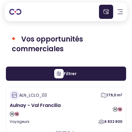
Accueil
Vos opportunités
Qui sommes nous ?
commerciales
La carte
Presse
Filtrer
Commerces
Contact
ALN_LCLO_03
179,0 m
2
Activités
Aulnay - Val Francilia
Ville
Voyageurs
6 832 800
Alimentaire
Santé
Hygiène Beauté
Vente à emporter